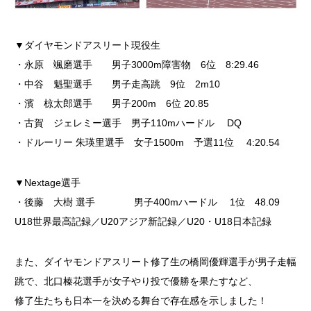
▼ダイヤモンドアスリート現役生
・永原 颯磨選手 男子3000m障害物 6位 8:29.46
・中谷 魁聖選手 男子走高跳 9位 2m10
・濱 椋太郎選手 男子200m 6位 20.85
・古賀 ジェレミー選手 男子110mハードル DQ
・ドルーリー 朱瑛里選手 女子1500m 予選11位 4:20.54
▼Nextage選手
・後藤 大樹 選手 男子400mハードル 1位 48.09
U18世界最高記録／U20アジア新記録／U20・U18日本記録
また、ダイヤモンドアスリート修了生の橋岡優輝選手が男子走幅
跳で、北口榛花選手が女子やり投で優勝を果たすなど、
修了生たちも日本一を決める舞台で存在感を示しました！