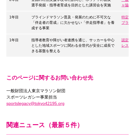
選手発掘・指導者育成を目的とした講習会を実施
ャ協会
1年目
ブラインドマラソン普及・発展のために不可欠な
特定非
「伴走者の育成」に欠かせない「伴走指導者」を養
ブライ
成する事業
1年目
指導者教育や障がい者連携を通じ、サッカーを中心
認定NP
とした地域スポーツに関わる全世代が安全に成長で
レスポ
きる基盤を整える
このページに関するお問い合わせ先
一般財団法人東京マラソン財団
スポーツレガシー事業担当
sportslegacy@tokyo42195.org
関連ニュース（最新５件）