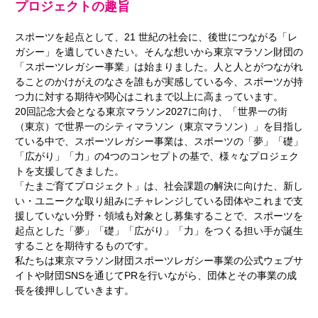
プロジェクトの趣旨
スポーツを起点として、21 世紀の社会に、後世につながる「レ
ガシー」を遺していきたい。そんな想いから東京マラソン財団の
「スポーツレガシー事業」は始まりました。人と人とがつながれ
ることのかけがえのなさを誰もが実感している今、スポーツが持
つ力に対する期待や関心はこれまで以上に高まっています。
20回記念大会となる東京マラソン2027に向け、「世界一の街
（東京）で世界一のシティマラソン（東京マラソン）」を目指し
ている中で、スポーツレガシー事業は、スポーツの「夢」「礎」
「広がり」「力」の4つのコンセプトの基で、様々なプロジェク
トを支援してきました。
「たまご育てプロジェクト」は、社会課題の解決に向けた、新し
い・ユニークな取り組みにチャレンジしている団体やこれまで支
援していない分野・領域も対象とし募集することで、スポーツを
起点とした「夢」「礎」「広がり」「力」をつくる担い手が誕生
することを期待するものです。
私たちは東京マラソン財団スポーツレガシー事業の公式ウェブサ
イトや財団SNSを通じてPRを行いながら、団体とその事業の成
長を後押ししていきます。