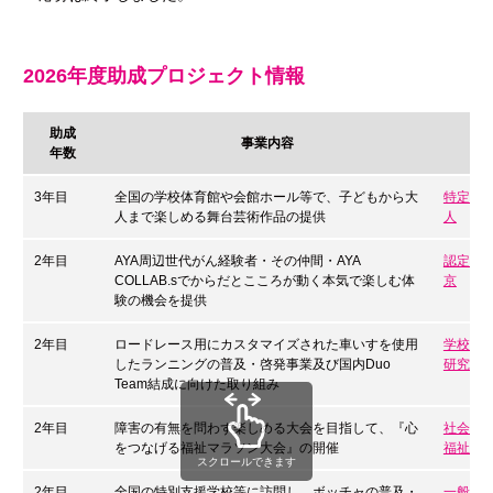
2026年度助成プロジェクト情報
助成
事業内容
年数
3年目
全国の学校体育館や会館ホール等で、子どもから大
特定非営
人まで楽しめる舞台芸術作品の提供
人
2年目
AYA周辺世代がん経験者・その仲間・AYA
認定NP
COLLAB.sでからだとこころが動く本気で楽しむ体
京
験の機会を提供
2年目
ロードレース用にカスタマイズされた車いすを使用
学校法
したランニングの普及・啓発事業及び国内Duo
研究チー
Team結成に向けた取り組み
2年目
障害の有無を問わず楽しめる大会を目指して、『心
社会福
をつなげる福祉マラソン大会』の開催
福祉協
スクロールできます
2年目
全国の特別支援学校等に訪問し、ボッチャの普及・
一般社