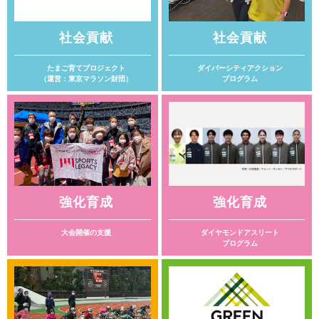
社会貢献
社会貢献
たまご育てプロジェクト
ダイバーシティアクション
（運営：東京マラソン財団）
プログラム
強化育成
強化育成
大会開催の支援
ダイヤモンドアスリート
プログラム