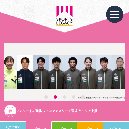
1
2
3
4
5
たまご育てプロジェクト
アスリートの強化
スポーツ施設などの
スポーツイベント等を
スポーツイベント等を
ジュニアアスリート育成
環境整備
及び普及啓発
通した社会的課題
（運営：東京マラソン財団）
解決への試み
キャリア支援
たまご育て
スポーツの
スポーツの
スポーツの
スポーツの